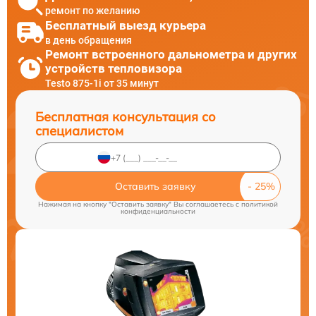
ремонт по желанию
Бесплатный выезд курьера
в день обращения
Ремонт встроенного дальнометра и других
устройств тепловизора
Testo 875-1i от 35 минут
Бесплатная консультация со
специалистом
Оставить заявку
Нажимая на кнопку "Оставить заявку" Вы соглашаетесь c
политикой
конфиденциальности